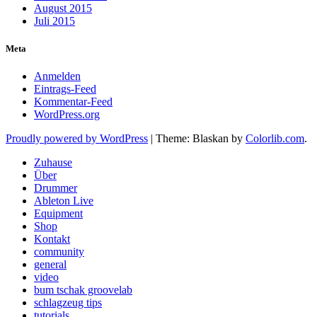
August 2015
Juli 2015
Meta
Anmelden
Eintrags-Feed
Kommentar-Feed
WordPress.org
Proudly powered by WordPress
|
Theme: Blaskan by
Colorlib.com
.
Zuhause
Über
Drummer
Ableton Live
Equipment
Shop
Kontakt
community
general
video
bum tschak groovelab
schlagzeug tips
tutorials