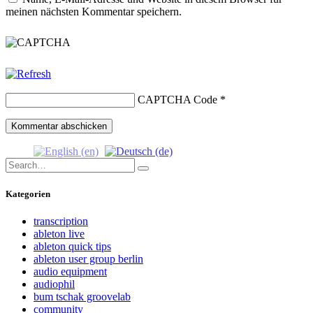
meinen nächsten Kommentar speichern.
CAPTCHA Code
*
Search
Search
for:
Kategorien
transcription
ableton live
ableton quick tips
ableton user group berlin
audio equipment
audiophil
bum tschak groovelab
community