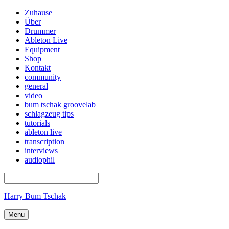
Zuhause
Über
Drummer
Ableton Live
Equipment
Shop
Kontakt
community
general
video
bum tschak groovelab
schlagzeug tips
tutorials
ableton live
transcription
interviews
audiophil
Harry Bum Tschak
Menu