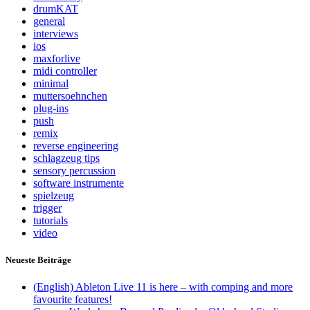
drumKAT
general
interviews
ios
maxforlive
midi controller
minimal
muttersoehnchen
plug-ins
push
remix
reverse engineering
schlagzeug tips
sensory percussion
software instrumente
spielzeug
trigger
tutorials
video
Neueste Beiträge
(English) Ableton Live 11 is here – with comping and more
favourite features!