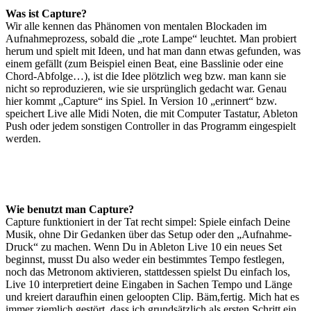
Was ist Capture?
Wir alle kennen das Phänomen von mentalen Blockaden im
Aufnahmeprozess, sobald die „rote Lampe“ leuchtet. Man probiert
herum und spielt mit Ideen, und hat man dann etwas gefunden, was
einem gefällt (zum Beispiel einen Beat, eine Basslinie oder eine
Chord-Abfolge…), ist die Idee plötzlich weg bzw. man kann sie
nicht so reproduzieren, wie sie ursprünglich gedacht war. Genau
hier kommt „Capture“ ins Spiel. In Version 10 „erinnert“ bzw.
speichert Live alle Midi Noten, die mit Computer Tastatur, Ableton
Push oder jedem sonstigen Controller in das Programm eingespielt
werden.
Wie benutzt man Capture?
Capture funktioniert in der Tat recht simpel: Spiele einfach Deine
Musik, ohne Dir Gedanken über das Setup oder den „Aufnahme-
Druck“ zu machen. Wenn Du in Ableton Live 10 ein neues Set
beginnst, musst Du also weder ein bestimmtes Tempo festlegen,
noch das Metronom aktivieren, stattdessen spielst Du einfach los,
Live 10 interpretiert deine Eingaben in Sachen Tempo und Länge
und kreiert daraufhin einen geloopten Clip. Bäm,fertig. Mich hat es
immer ziemlich gestört, dass ich grundsätzlich als ersten Schritt ein