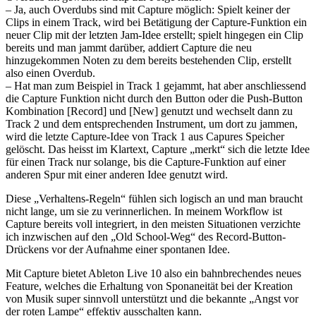
– Ja, auch Overdubs sind mit Capture möglich: Spielt keiner der
Clips in einem Track, wird bei Betätigung der Capture-Funktion ein
neuer Clip mit der letzten Jam-Idee erstellt; spielt hingegen ein Clip
bereits und man jammt darüber, addiert Capture die neu
hinzugekommen Noten zu dem bereits bestehenden Clip, erstellt
also einen Overdub.
– Hat man zum Beispiel in Track 1 gejammt, hat aber anschliessend
die Capture Funktion nicht durch den Button oder die Push-Button
Kombination [Record] und [New] genutzt und wechselt dann zu
Track 2 und dem entsprechenden Instrument, um dort zu jammen,
wird die letzte Capture-Idee von Track 1 aus Capures Speicher
gelöscht. Das heisst im Klartext, Capture „merkt“ sich die letzte Idee
für einen Track nur solange, bis die Capture-Funktion auf einer
anderen Spur mit einer anderen Idee genutzt wird.
Diese „Verhaltens-Regeln“ fühlen sich logisch an und man braucht
nicht lange, um sie zu verinnerlichen. In meinem Workflow ist
Capture bereits voll integriert, in den meisten Situationen verzichte
ich inzwischen auf den „Old School-Weg“ des Record-Button-
Drückens vor der Aufnahme einer spontanen Idee.
Mit Capture bietet Ableton Live 10 also ein bahnbrechendes neues
Feature, welches die Erhaltung von Sponaneität bei der Kreation
von Musik super sinnvoll unterstützt und die bekannte „Angst vor
der roten Lampe“ effektiv ausschalten kann.