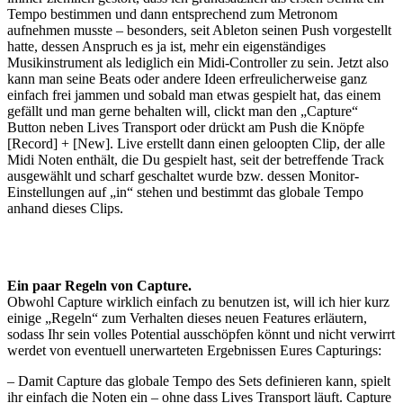
Tempo bestimmen und dann entsprechend zum Metronom
aufnehmen musste – besonders, seit Ableton seinen Push vorgestellt
hatte, dessen Anspruch es ja ist, mehr ein eigenständiges
Musikinstrument als lediglich ein Midi-Controller zu sein. Jetzt also
kann man seine Beats oder andere Ideen erfreulicherweise ganz
einfach frei jammen und sobald man etwas gespielt hat, das einem
gefällt und man gerne behalten will, clickt man den „Capture“
Button neben Lives Transport oder drückt am Push die Knöpfe
[Record] + [New]. Live erstellt dann einen geloopten Clip, der alle
Midi Noten enthält, die Du gespielt hast, seit der betreffende Track
ausgewählt und scharf geschaltet wurde bzw. dessen Monitor-
Einstellungen auf „in“ stehen und bestimmt das globale Tempo
anhand dieses Clips.
Ein paar Regeln von Capture.
Obwohl Capture wirklich einfach zu benutzen ist, will ich hier kurz
einige „Regeln“ zum Verhalten dieses neuen Features erläutern,
sodass Ihr sein volles Potential ausschöpfen könnt und nicht verwirrt
werdet von eventuell unerwarteten Ergebnissen Eures Capturings:
– Damit Capture das globale Tempo des Sets definieren kann, spielt
ihr einfach die Noten ein – ohne dass Lives Transport läuft. Capture