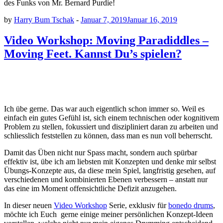
des Funks von Mr. Bernard Purdie!
by
Harry Bum Tschak
-
Januar 7, 2019
Januar 16, 2019
Video Workshop: Moving Paradiddles –
Moving Feet. Kannst Du’s spielen?
Ich übe gerne. Das war auch eigentlich schon immer so. Weil es
einfach ein gutes Gefühl ist, sich einem technischen oder kognitivem
Problem zu stellen, fokussiert und diszipliniert daran zu arbeiten und
schliesslich feststellen zu können, dass man es nun voll beherrscht.
Damit das Üben nicht nur Spass macht, sondern auch spürbar
effektiv ist, übe ich am liebsten mit Konzepten und denke mir selbst
Übungs-Konzepte aus, da diese mein Spiel, langfristig gesehen, auf
verschiedenen und kombinierten Ebenen verbessern – anstatt nur
das eine im Moment offensichtliche Defizit anzugehen.
In dieser neuen
Video Workshop
Serie, exklusiv für
bonedo drums
,
möchte ich Euch gerne einige meiner persönlichen Konzept-Ideen