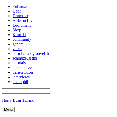
Zuhause
Über
Drummer
Ableton Live
Equipment
Shop
Kontakt
community
general
video
bum tschak groovelab
schlagzeug tips
tutorials
ableton live
transcription
interviews
audiophil
Harry Bum Tschak
Menu