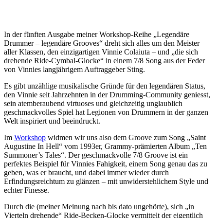
In der fünften Ausgabe meiner Workshop-Reihe „Legendäre
Drummer – legendäre Grooves“ dreht sich alles um den Meister
aller Klassen, den einzigartigen Vinnie Colaiuta – und „die sich
drehende Ride-Cymbal-Glocke“ in einem 7/8 Song aus der Feder
von Vinnies langjährigem Auftraggeber Sting.
Es gibt unzählige musikalische Gründe für den legendären Status,
den Vinnie seit Jahrzehnten in der Drumming-Community geniesst,
sein atemberaubend virtuoses und gleichzeitig unglaublich
geschmackvolles Spiel hat Legionen von Drummern in der ganzen
Welt inspiriert und beeindruckt.
Im
Workshop
widmen wir uns also dem Groove zum Song „Saint
Augustine In Hell“ vom 1993er, Grammy-prämierten Album „Ten
Summoner’s Tales“. Der geschmackvolle 7/8 Groove ist ein
perfektes Beispiel für Vinnies Fahigkeit, einem Song genau das zu
geben, was er braucht, und dabei immer wieder durch
Erfindungsreichtum zu glänzen – mit unwiderstehlichem Style und
echter Finesse.
Durch die (meiner Meinung nach bis dato ungehörte), sich „in
Vierteln drehende“ Ride-Becken-Glocke vermittelt der eigentlich