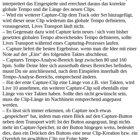
interpretiert das Eingespielte und errechnet daraus das korrekte
globale Tempo und die Länge des neuen Clips.
– Wird ein weiterer Capture-Clip dem Track oder Set hinzugefügt,
wird dieser neue Clip wiederum das globale Tempo definieren,
vorausgesetzt, Lives Transport läuft nicht.
– Im Gegensatz dazu wird Capture kein neues / sich vom bisher
gesetzten globalen Tempo abweichendes Tempo definieren, sollte
Lives Transport während eines Capturing-Prozesses laufen.
– Capture liefert die besten Ergebnisse, wenn man die Idee mit einer
Note auf der „Eins“ des folgenden Taktes abschliesst.
– Captures Tempo-Analyse-Bereich liegt zwischen 80 und 160
bpm. Sollte Deine Idee sich ausserhalb dieses Bereiches befinden,
musst Du sie anschliessend, nach dem Einspielen innerhalb des
Tempo-Analyse-Bereichs, entsprechend ändern.
– Hat der erste Capture-Clip eine Länge von z.B. vier Takten, wird
Live 10 annehmen, ein weiterer Capture-Clip soll ebenfalls eine
Länge von vier Takten haben. Sollte dies nicht gewünscht sein,
muss die Clip-Länge im Nachhinein entsprechend angepasst
werden.
– Es lässt sich immer erkennen, ob Capture noch etwas
„gespeichert“ hat, indem man einen Blick auf den Capture-Button
neben dem Transport wirft: Ist der Button ausgegraut, liegt nichts
mehr im Capture-Speicher, ist der Button hingegen weiss, bedeutet
dies, dass ein Drücken des Buttons eine neue Clip-Kreation bzw. ein
Overdub im gewählten Clip zur Folge hätte.