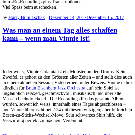
Intro-Re-Recordings plus Transkriptionen.
Viel Spass beim auschecken!
by
Harry Bum Tschak
-
Dezember 14, 2017
Dezember 15, 2017
Was man an einem Tag alles schaffen
kann – wenn man Vinnie ist!
Jeder weiss, Vinnie Colaiuta ist ein Monster an den Drums. Kein
Zweifel, er gehört zu den Grössten aller Zeiten – und stellt dies auch
in einem aktuellen Session-Video erneut unter Beweis. Vinnie nahm
kürzlich für
Brian Eisenberg Jazz Orchestra
auf, sein Spiel ist
unglaublich relaxed, geschmackvoll, musikalisch und über alle
Massen beeindruckend.. Die Recordings für das gesamte Album
wurden, soweit ich weiss, innerhalb eines Tages abgeschlossen –
und Vinnie überrascht bei 2:24 mit diesem witzigen, aber hilfreichen
Besen-zu-Sticks-Wechsel-Move. Sein schwarzes Shirt hilft, die
Verwirrung perfekt zu machen. Verdammt.