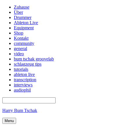
Zuhause
Über
Drummer
Ableton Live
Equipment
Shop
Kontakt
community
general
video
bum tschak groovelab
schlagzeug tips
tutorials
ableton live
transcription
interviews
audiophil
Harry Bum Tschak
Menu