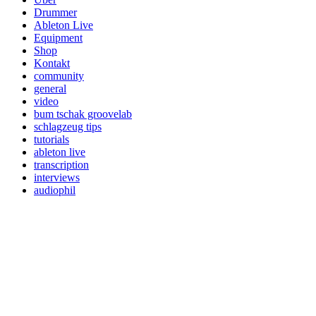
Drummer
Ableton Live
Equipment
Shop
Kontakt
community
general
video
bum tschak groovelab
schlagzeug tips
tutorials
ableton live
transcription
interviews
audiophil