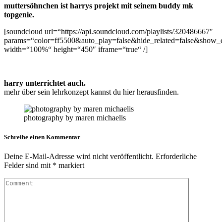
muttersöhnchen ist harrys projekt mit seinem buddy mk
topgenie.
[soundcloud url=“https://api.soundcloud.com/playlists/320486667″
params=“color=ff5500&auto_play=false&hide_related=false&show
width=“100%“ height=“450″ iframe=“true“ /]
harry unterrichtet auch.
mehr über sein lehrkonzept kannst du hier herausfinden.
photography by maren michaelis
Schreibe einen Kommentar
Deine E-Mail-Adresse wird nicht veröffentlicht.
Erforderliche
Felder sind mit
*
markiert