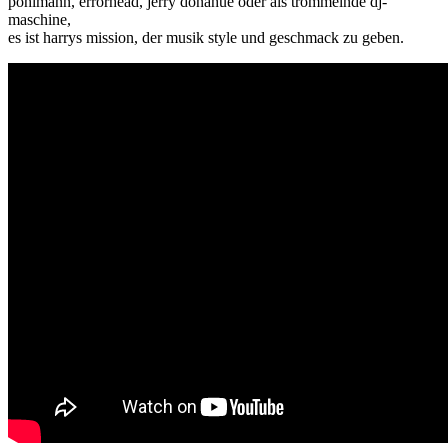
pohlmann, errorhead, jerry donahue oder als trommelnde dj-
maschine,
es ist harrys mission, der musik style und geschmack zu geben.