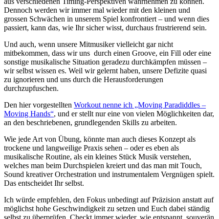
aus verschiedenen Timing-Perspektiven wahrnehmen zu können.
Dennoch werden wir immer mal wieder mit den kleinen und
grossen Schwächen in unserem Spiel konfrontiert – und wenn dies
passiert, kann das, wie Ihr sicher wisst, durchaus frustrierend sein.
Und auch, wenn unsere Mitmusiker vielleicht gar nicht
mitbekommen, dass wir uns durch einen Groove, ein Fill oder eine
sonstige musikalische Situation geradezu durchkämpfen müssen –
wir selbst wissen es. Weil wir gelernt haben, unsere Defizite quasi
zu ignorieren und uns durch die Herausforderungen
durchzupfuschen.
Den hier vorgestellten
Workout nenne ich „Moving Paradiddles –
Moving Hands“
, und er stellt nur eine von vielen Möglichkeiten dar,
an den beschriebenen, grundlegenden Skills zu arbeiten.
Wie jede Art von Übung, könnte man auch dieses Konzept als
trockene und langweilige Praxis sehen – oder es eben als
musikalische Routine, als ein kleines Stück Musik verstehen,
welches man beim Durchspielen kreiert und das man mit Touch,
Sound kreativer Orchestration und instrumentalem Vergnügen spielt.
Das entscheidet Ihr selbst.
Ich würde empfehlen, den Fokus unbedingt auf Präzision anstatt auf
möglichst hohe Geschwindigkeit zu setzen und Euch dabei ständig
selbst zu überprüfen. Checkt immer wieder, wie entspannt, souverän