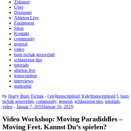
Zuhause
Über
Drummer
Ableton Live
Equipment
Shop
Kontakt
community
general
video
bum tschak groovelab
schlagzeug tips
tutorials
ableton live
transcription
interviews
audiophil
by
Harry Bum Tschak
-
[:en]transcription[:][:de]transcription[:]
,
bum
tschak groovelab
,
community
,
general
,
schlagzeug tips
,
tutorials
,
video
-
Januar 7, 2019
Januar 16, 2019
Video Workshop: Moving Paradiddles –
Moving Feet. Kannst Du’s spielen?