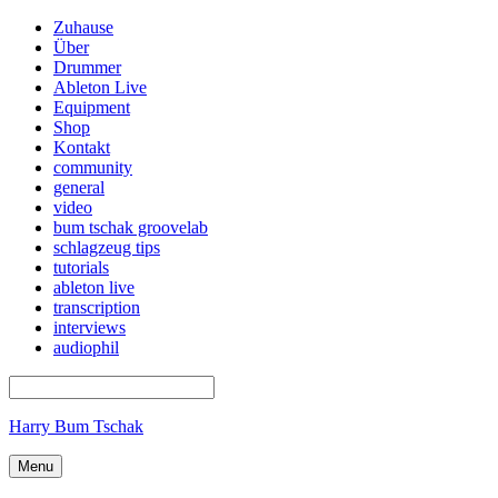
Zuhause
Über
Drummer
Ableton Live
Equipment
Shop
Kontakt
community
general
video
bum tschak groovelab
schlagzeug tips
tutorials
ableton live
transcription
interviews
audiophil
Harry Bum Tschak
Menu