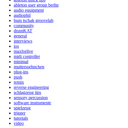
ableton user group berlin
audio equipment
audiophil
bum tschak groovelab
community
drumKAT
general
interviews
ios
maxforlive
midi controller
minimal
muttersoehnchen
plug-ins
push
remix
reverse engineering
schlagzeug tips
sensory percussion
software instrumente
spielzeug
trigger
tutorials
video