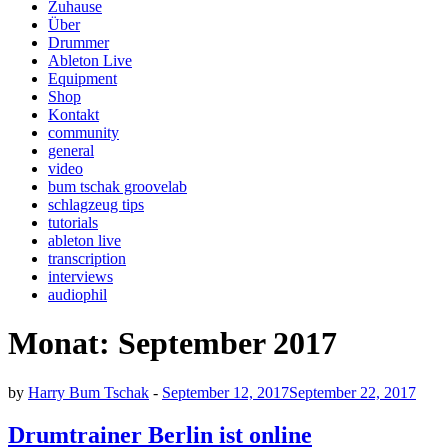
Zuhause
Über
Drummer
Ableton Live
Equipment
Shop
Kontakt
community
general
video
bum tschak groovelab
schlagzeug tips
tutorials
ableton live
transcription
interviews
audiophil
Monat:
September 2017
by
Harry Bum Tschak
-
September 12, 2017
September 22, 2017
Drumtrainer Berlin ist online