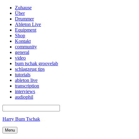
Zuhause
Über
Drummer
Ableton Live
Equipment
Shop
Kontakt
community
general
video
bum tschak groovelab
schlagzeug tips
tutorials
ableton live
transcription
interviews
audiophil
Harry Bum Tschak
Menu