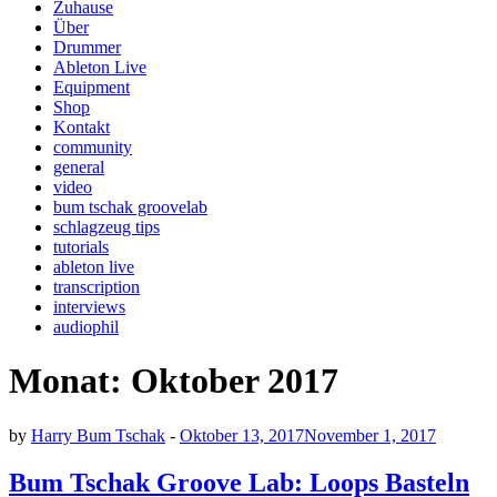
Zuhause
Über
Drummer
Ableton Live
Equipment
Shop
Kontakt
community
general
video
bum tschak groovelab
schlagzeug tips
tutorials
ableton live
transcription
interviews
audiophil
Monat:
Oktober 2017
by
Harry Bum Tschak
-
Oktober 13, 2017
November 1, 2017
Bum Tschak Groove Lab: Loops Basteln