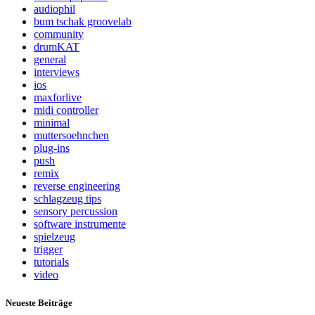
audiophil
bum tschak groovelab
community
drumKAT
general
interviews
ios
maxforlive
midi controller
minimal
muttersoehnchen
plug-ins
push
remix
reverse engineering
schlagzeug tips
sensory percussion
software instrumente
spielzeug
trigger
tutorials
video
Neueste Beiträge