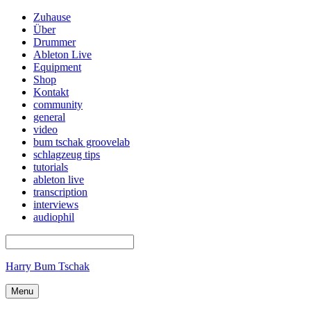
Zuhause
Über
Drummer
Ableton Live
Equipment
Shop
Kontakt
community
general
video
bum tschak groovelab
schlagzeug tips
tutorials
ableton live
transcription
interviews
audiophil
Harry Bum Tschak
Menu