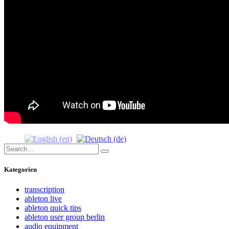
Search
Search
for:
Kategorien
transcription
ableton live
ableton quick tips
ableton user group berlin
audio equipment