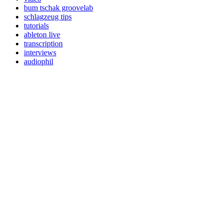
bum tschak groovelab
schlagzeug tips
tutorials
ableton live
transcription
interviews
audiophil