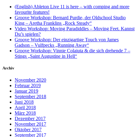
(English) Ableton Live 11 is here – with comping and more
favourite features!
Groove Workshop: Bernard Purdie, der Oldschool Studio
King – Aretha Franklins „Rock Steady“
Video Workshop: Moving Paradiddles – Moving Feet. Kannst
Du’s spielen?
Groove Workshop: Der einzigartige Touch von James
Gadson – Vulfpecks „Running Away“
Groove Workshop: Vinnie Colaiuta & die sich drehende 7 –
Stings „Saint Augustine in Hell“
Archiv
November 2020
Februar 2019
Januar 2019
September 2018
Juni 2018
April 2018
März 2018
Dezember 2017
November 2017
Oktober 2017
September 2017