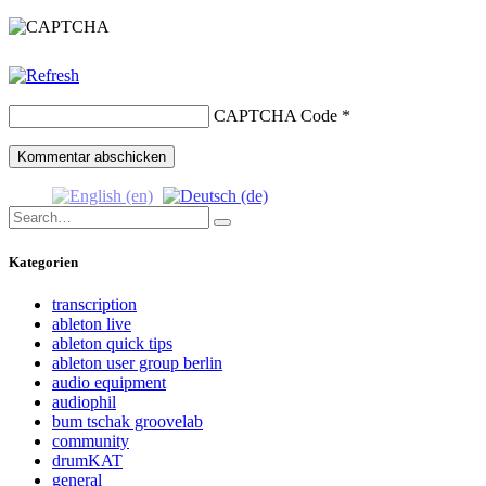
CAPTCHA Code
*
Search
Search
for:
Kategorien
transcription
ableton live
ableton quick tips
ableton user group berlin
audio equipment
audiophil
bum tschak groovelab
community
drumKAT
general