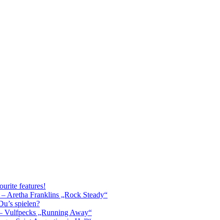
urite features!
 – Aretha Franklins „Rock Steady“
u’s spielen?
 – Vulfpecks „Running Away“