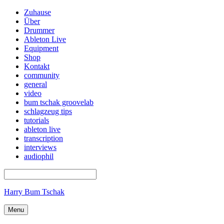
Zuhause
Über
Drummer
Ableton Live
Equipment
Shop
Kontakt
community
general
video
bum tschak groovelab
schlagzeug tips
tutorials
ableton live
transcription
interviews
audiophil
Harry Bum Tschak
Menu