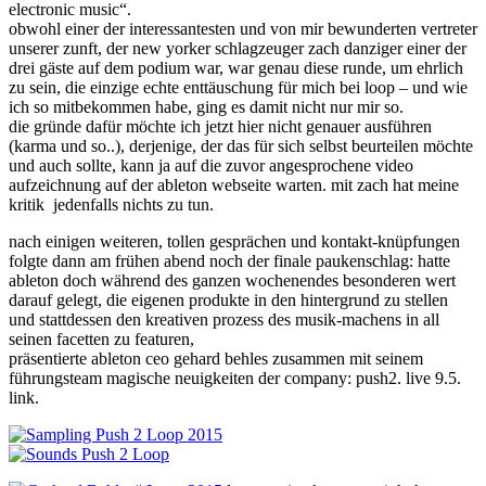
electronic music“.
obwohl einer der interessantesten und von mir bewunderten vertreter
unserer zunft, der new yorker schlagzeuger zach danziger einer der
drei gäste auf dem podium war, war genau diese runde, um ehrlich
zu sein, die einzige echte enttäuschung für mich bei loop – und wie
ich so mitbekommen habe, ging es damit nicht nur mir so.
die gründe dafür möchte ich jetzt hier nicht genauer ausführen
(karma und so..), derjenige, der das für sich selbst beurteilen möchte
und auch sollte, kann ja auf die zuvor angesprochene video
aufzeichnung auf der ableton webseite warten. mit zach hat meine
kritik jedenfalls nichts zu tun.
nach einigen weiteren, tollen gesprächen und kontakt-knüpfungen
folgte dann am frühen abend noch der finale paukenschlag: hatte
ableton doch während des ganzen wochenendes besonderen wert
darauf gelegt, die eigenen produkte in den hintergrund zu stellen
und stattdessen den kreativen prozess des musik-machens in all
seinen facetten zu featuren,
präsentierte ableton ceo gehard behles zusammen mit seinem
führungsteam magische neuigkeiten der company: push2. live 9.5.
link.