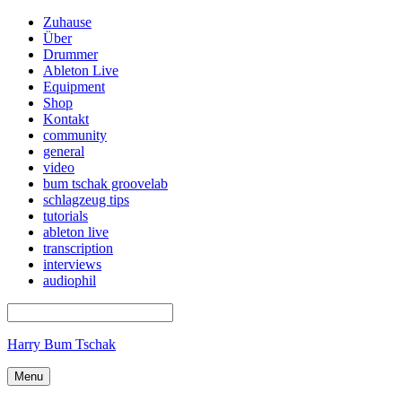
Zuhause
Über
Drummer
Ableton Live
Equipment
Shop
Kontakt
community
general
video
bum tschak groovelab
schlagzeug tips
tutorials
ableton live
transcription
interviews
audiophil
Harry Bum Tschak
Menu