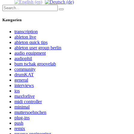
Search
Search
for:
Kategorien
transcription
ableton live
ableton quick tips
ableton user group berlin
audio equipment
audiophil
bum tschak groovelab
community
drumKAT
general
interviews
ios
maxforlive
midi controller
minimal
muttersoehnchen
plug-ins
push
remix
reverse engineering