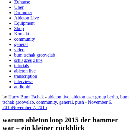
Zuhause
Über
Drummer
Ableton Live
Equipment
Shop
Kontakt
community
general
video
bum tschak groovelab
schlagzeug tips
tutorials
ableton live
transcription
interviews
audiophil
by
Harry Bum Tschak
-
ableton live
,
ableton user group berlin
,
bum
tschak groovelab
,
community
,
general
,
push
-
November 6,
2015
November 7, 2015
warum ableton loop 2015 der hammer
war – ein kleiner rückblick