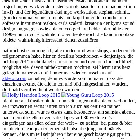
elektronischen musik- und instrumenten-technologie teilnahmen:
roger linn, entwickler der ersten samplebasierten drummachine (linn
lm-1) und der legendären akai mpc workstation, stephan schmitt,
gründer von native instruments und kopf hinter dem modularen
software-instrument reaktor, carla scaletti, kreatorin der kyma sound
design language, sowie ableton ceo gerhard behles, der mitte der
1990er mit zuvor erwähntem robert henke noch die band monolake
bildete. wahnsinnig interessant, denen zuzuhören.
natürlich ist es unmöglich, alle runden und workshops, an denen ich
teilgenommen habe, hier en detail zu beschreiben – denjenigen, die
bei loop 2015 nicht dabei sein konnten und dennoch im nachhinein
möglichst viel davon mitbekommen möchten, sei hiermit ans herz
gelegt, in naher zukunft immer mal wieder ausschau auf
ableton.com
zu halten, denn es wurde kommuniziert, dass die
einzelnen events, die alle in ton und bild mitgeschnitten wurden,
dort bald veröffentlicht werden würden.
nicht nur als künstler bin ich nun seit langem mit ableton verbunden,
seit inzwischen sechs jahren bin ich auch als certified trainer
unterwegs. somit war es etwas ganz besonderes, am samstag abend,
nach den offiziellen events des tages, auf 30 weitere ct’s –
eingeflogen aus allen ecken der welt – zu treffen. bei pizza & bier
im ableton headquarter lernen sich also die jungs und mädels
kennen, die zum teil seit jahren über eine geschlossene gruppe im