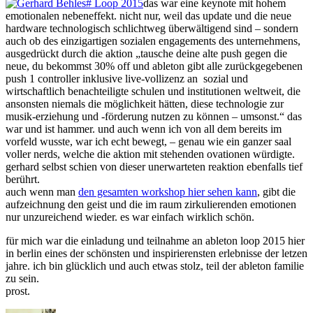
das war eine keynote mit hohem
emotionalen nebeneffekt. nicht nur, weil das update und die neue
hardware technologisch schlichtweg überwältigend sind – sondern
auch ob des einzigartigen sozialen engagements des unternehmens,
ausgedrückt durch die aktion „tausche deine alte push gegen die
neue, du bekommst 30% off und ableton gibt alle zurückgegebenen
push 1 controller inklusive live-vollizenz an sozial und
wirtschaftlich benachteiligte schulen und institutionen weltweit, die
ansonsten niemals die möglichkeit hätten, diese technologie zur
musik-erziehung und -förderung nutzen zu können – umsonst.“ das
war und ist hammer. und auch wenn ich von all dem bereits im
vorfeld wusste, war ich echt bewegt, – genau wie ein ganzer saal
voller nerds, welche die aktion mit stehenden ovationen würdigte.
gerhard selbst schien von dieser unerwarteten reaktion ebenfalls tief
berührt.
auch wenn man
den gesamten workshop hier sehen kann
, gibt die
aufzeichnung den geist und die im raum zirkulierenden emotionen
nur unzureichend wieder. es war einfach wirklich schön.
für mich war die einladung und teilnahme an ableton loop 2015 hier
in berlin eines der schönsten und inspirierensten erlebnisse der letzen
jahre. ich bin glücklich und auch etwas stolz, teil der ableton familie
zu sein.
prost.