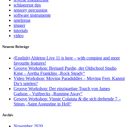
schlagzeug tips
sensory percussion
software instrumente
spielzeug
trigger
tutorials
video
Neueste Beiträge
(English) Ableton Live 11 is here – with comping and more
favourite features!
Groove Workshop: Bernard Purdie, der Oldschool Studio
King – Aretha Franklins „Rock Steady“
Video Workshop: Moving Paradiddles – Moving Feet. Kannst
Du’s spielen?
Groove Workshop: Der einzigartige Touch von James
Gadson – Vulfpecks „Running Away“
Groove Workshop: Vinnie Colaiuta & die sich drehende 7 –
Stings „Saint Augustine in Hell“
Archiv
November 2020