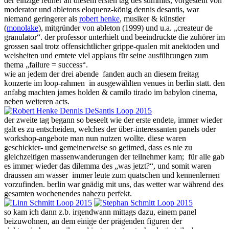
der einzige redner an diesem ersten tag des summits, vorgestellt von
moderator und abletons eloquenz-könig dennis desantis, war
niemand geringerer als
robert henke
, musiker & künstler
(
monolake
), mitgründer von ableton (1999) und u.a. „createur de
granulator“. der professor unterhielt und beeindruckte die zuhörer im
grossen saal trotz offensichtlicher grippe-qualen mit anektoden und
weisheiten und erntete viel applaus für seine ausführungen zum
thema „failure = success“.
wie an jedem der drei abende fanden auch an diesem freitag
konzerte im loop-rahmen in ausgewählten venues in berlin statt. den
anfabg machten james holden & camilo tirado im babylon cinema,
neben weiteren acts.
der zweite tag begann so beseelt wie der erste endete, immer wieder
galt es zu entscheiden, welches der über-interessanten panels oder
workshop-angebote man nun nutzen wollte. diese waren
geschickter- und gemeinerweise so getimed, dass es nie zu
gleichzeitigen massenwanderungen der teilnehmer kam; für alle gab
es immer wieder das dilemma des „was jetzt?“, und somit waren
draussen am wasser immer leute zum quatschen und kennenlernen
vorzufinden. berlin war gnädig mit uns, das wetter war während des
gesamten wochenendes nahezu perfekt.
so kam ich dann z.b. irgendwann mittags dazu, einem panel
beizuwohnen, an dem einige der prägenden figuren der