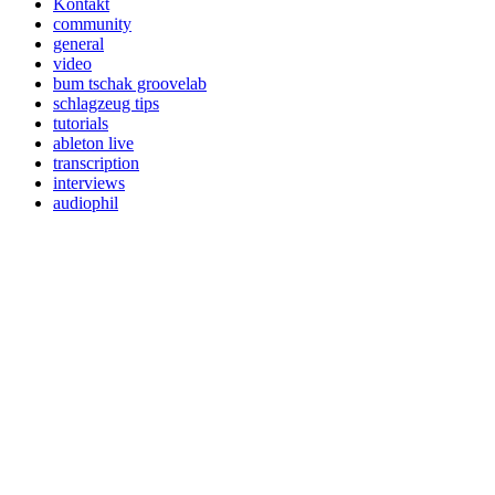
Kontakt
community
general
video
bum tschak groovelab
schlagzeug tips
tutorials
ableton live
transcription
interviews
audiophil