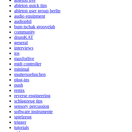
ableton live
ableton quick tips
ableton user group berlin
audio equipment
audiophil
bum tschak groovelab
community
drumKAT
general
interviews
ios
maxforlive
midi controller
minimal
muttersoehnchen
plug-ins
push
remix
reverse engineering
schlagzeug tips
sensory percussion
software instrumente
spielzeug
trigger
tutorials