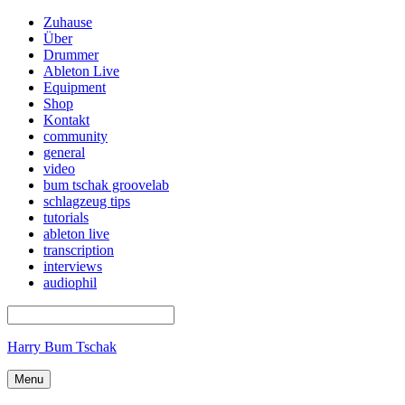
Zuhause
Über
Drummer
Ableton Live
Equipment
Shop
Kontakt
community
general
video
bum tschak groovelab
schlagzeug tips
tutorials
ableton live
transcription
interviews
audiophil
Harry Bum Tschak
Menu