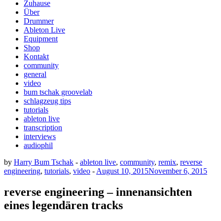
Zuhause
Über
Drummer
Ableton Live
Equipment
Shop
Kontakt
community
general
video
bum tschak groovelab
schlagzeug tips
tutorials
ableton live
transcription
interviews
audiophil
by
Harry Bum Tschak
-
ableton live
,
community
,
remix
,
reverse
engineering
,
tutorials
,
video
-
August 10, 2015
November 6, 2015
reverse engineering – innenansichten
eines legendären tracks