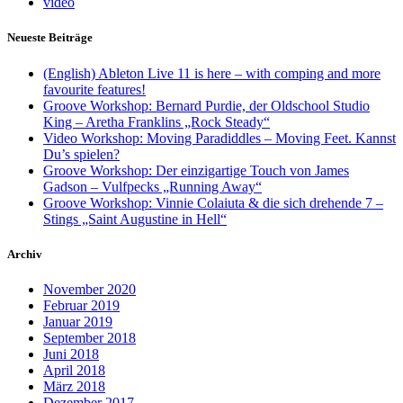
video
Neueste Beiträge
(English) Ableton Live 11 is here – with comping and more
favourite features!
Groove Workshop: Bernard Purdie, der Oldschool Studio
King – Aretha Franklins „Rock Steady“
Video Workshop: Moving Paradiddles – Moving Feet. Kannst
Du’s spielen?
Groove Workshop: Der einzigartige Touch von James
Gadson – Vulfpecks „Running Away“
Groove Workshop: Vinnie Colaiuta & die sich drehende 7 –
Stings „Saint Augustine in Hell“
Archiv
November 2020
Februar 2019
Januar 2019
September 2018
Juni 2018
April 2018
März 2018
Dezember 2017