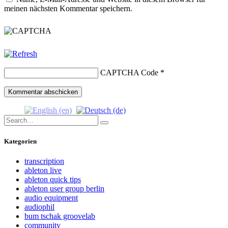
meinen nächsten Kommentar speichern.
CAPTCHA Code
*
Search
Search
for:
Kategorien
transcription
ableton live
ableton quick tips
ableton user group berlin
audio equipment
audiophil
bum tschak groovelab
community