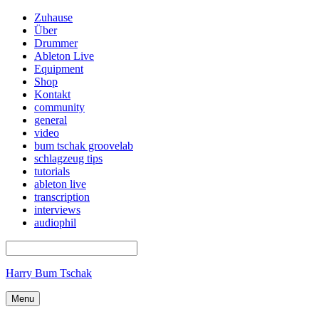
Zuhause
Über
Drummer
Ableton Live
Equipment
Shop
Kontakt
community
general
video
bum tschak groovelab
schlagzeug tips
tutorials
ableton live
transcription
interviews
audiophil
Harry Bum Tschak
Menu