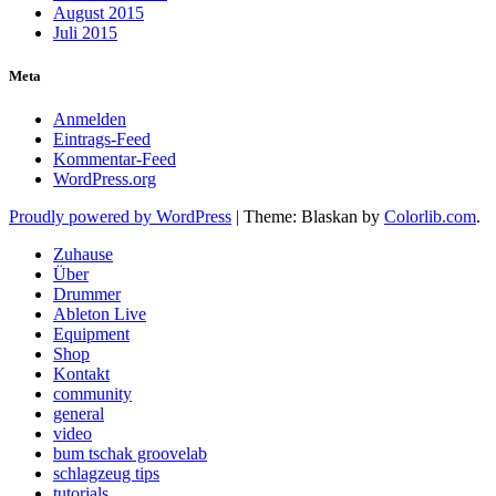
August 2015
Juli 2015
Meta
Anmelden
Eintrags-Feed
Kommentar-Feed
WordPress.org
Proudly powered by WordPress
|
Theme: Blaskan by
Colorlib.com
.
Zuhause
Über
Drummer
Ableton Live
Equipment
Shop
Kontakt
community
general
video
bum tschak groovelab
schlagzeug tips
tutorials