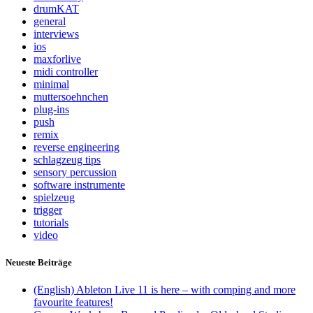
drumKAT
general
interviews
ios
maxforlive
midi controller
minimal
muttersoehnchen
plug-ins
push
remix
reverse engineering
schlagzeug tips
sensory percussion
software instrumente
spielzeug
trigger
tutorials
video
Neueste Beiträge
(English) Ableton Live 11 is here – with comping and more
favourite features!