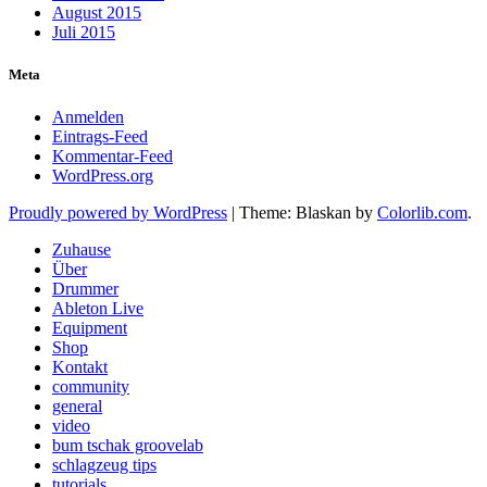
August 2015
Juli 2015
Meta
Anmelden
Eintrags-Feed
Kommentar-Feed
WordPress.org
Proudly powered by WordPress
|
Theme: Blaskan by
Colorlib.com
.
Zuhause
Über
Drummer
Ableton Live
Equipment
Shop
Kontakt
community
general
video
bum tschak groovelab
schlagzeug tips
tutorials