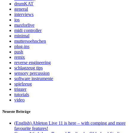
drumKAT
general
interviews
ios
maxforlive
midi controller
minimal
muttersoehnchen
plug-ins
push
remix
reverse engineering
schlagzeug tips
sensory percussion
software instrumente
spielzeug
trigger
tutorials
video
Neueste Beiträge
(English) Ableton Live 11 is here – with comping and more
favourite features!