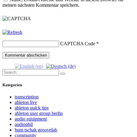
meinen nächsten Kommentar speichern.
CAPTCHA Code
*
Search
Search
for:
Kategorien
transcription
ableton live
ableton quick tips
ableton user group berlin
audio equipment
audiophil
bum tschak groovelab
community