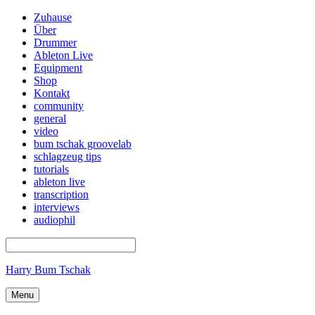
Zuhause
Über
Drummer
Ableton Live
Equipment
Shop
Kontakt
community
general
video
bum tschak groovelab
schlagzeug tips
tutorials
ableton live
transcription
interviews
audiophil
Harry Bum Tschak
Menu