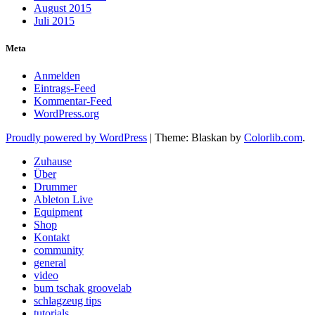
August 2015
Juli 2015
Meta
Anmelden
Eintrags-Feed
Kommentar-Feed
WordPress.org
Proudly powered by WordPress
|
Theme: Blaskan by
Colorlib.com
.
Zuhause
Über
Drummer
Ableton Live
Equipment
Shop
Kontakt
community
general
video
bum tschak groovelab
schlagzeug tips
tutorials