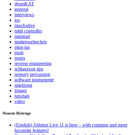
drumKAT
general
interviews
ios
maxforlive
midi controller
minimal
muttersoehnchen
plug-ins
push
remix
reverse engineering
schlagzeug tips
sensory percussion
software instrumente
spielzeug
trigger
tutorials
video
Neueste Beiträge
(English) Ableton Live 11 is here – with comping and more
favourite features!