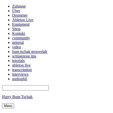
Zuhause
Über
Drummer
Ableton Live
Equipment
Shop
Kontakt
community
general
video
bum tschak groovelab
schlagzeug tips
tutorials
ableton live
transcription
interviews
audiophil
Harry Bum Tschak
Menu