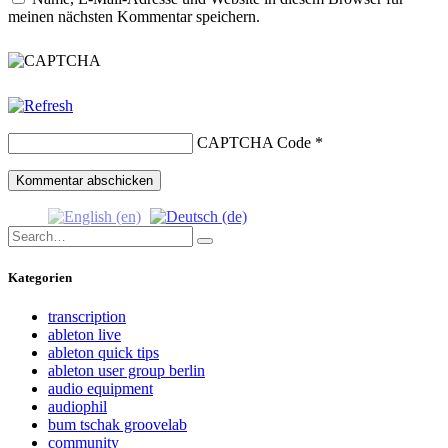
meinen nächsten Kommentar speichern.
CAPTCHA Code
*
Search
Search
for:
Kategorien
transcription
ableton live
ableton quick tips
ableton user group berlin
audio equipment
audiophil
bum tschak groovelab
community