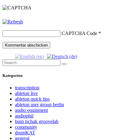
CAPTCHA Code
*
Search
Search
for:
Kategorien
transcription
ableton live
ableton quick tips
ableton user group berlin
audio equipment
audiophil
bum tschak groovelab
community
drumKAT
general