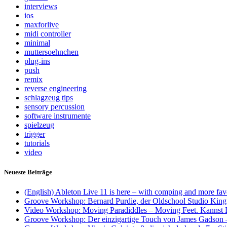
interviews
ios
maxforlive
midi controller
minimal
muttersoehnchen
plug-ins
push
remix
reverse engineering
schlagzeug tips
sensory percussion
software instrumente
spielzeug
trigger
tutorials
video
Neueste Beiträge
(English) Ableton Live 11 is here – with comping and more favo
Groove Workshop: Bernard Purdie, der Oldschool Studio King
Video Workshop: Moving Paradiddles – Moving Feet. Kannst D
Groove Workshop: Der einzigartige Touch von James Gadson