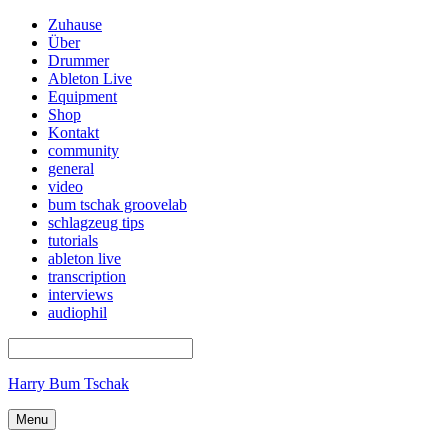
Zuhause
Über
Drummer
Ableton Live
Equipment
Shop
Kontakt
community
general
video
bum tschak groovelab
schlagzeug tips
tutorials
ableton live
transcription
interviews
audiophil
Harry Bum Tschak
Menu