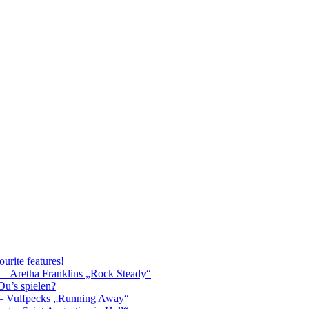
urite features!
 – Aretha Franklins „Rock Steady“
u’s spielen?
 – Vulfpecks „Running Away“