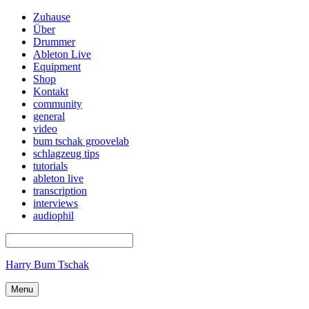
Zuhause
Über
Drummer
Ableton Live
Equipment
Shop
Kontakt
community
general
video
bum tschak groovelab
schlagzeug tips
tutorials
ableton live
transcription
interviews
audiophil
Harry Bum Tschak
Menu