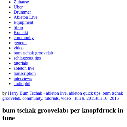
Zuhause
Über
Drummer
Ableton Live
Equipment
Shop
Kontakt
community
general
video
bum tschak groovelab
schlagzeug tips
tutorials
ableton live
transcription
interviews
audiophil
by
Harry Bum Tschak
-
ableton live
,
ableton quick tips
,
bum tschak
groovelab
,
community
,
tutorials
,
video
-
Juli 9, 2015
Juli 10, 2015
bum tschak groovelab: per knopfdruck in
tune