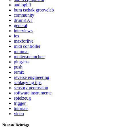
audiophil
bum tschak groovelab
community
drumKAT
general
interviews
ios
maxforlive
midi controller
minimal
muttersoehnchen
plug-ins
push
remix
reverse engineering
schlagzeug tips
sensory percussion
software instrumente
spielzeug
trigger
tutorials
video
Neueste Beiträge