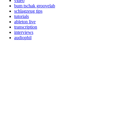
video
bum tschak groovelab
schlagzeug tips
tutorials
ableton live
transcription
interviews
audiophil