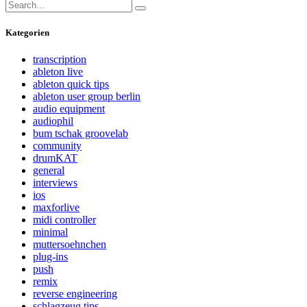
Search
Search
for:
Kategorien
transcription
ableton live
ableton quick tips
ableton user group berlin
audio equipment
audiophil
bum tschak groovelab
community
drumKAT
general
interviews
ios
maxforlive
midi controller
minimal
muttersoehnchen
plug-ins
push
remix
reverse engineering
schlagzeug tips