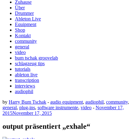
Zuhause
Über
Drummer
Ableton Live
Equipment
Shop
Kontakt
community
general
video
bum tschak groovelab
schlagzeug tips
tutorials
ableton live
transcription
interviews
audiophil
by
Harry Bum Tschak
-
audio equipment
,
audiophil
,
community
,
general
,
plug-ins
,
software instrumente
,
video
-
November 17,
2015
November 17, 2015
output präsentiert „exhale“