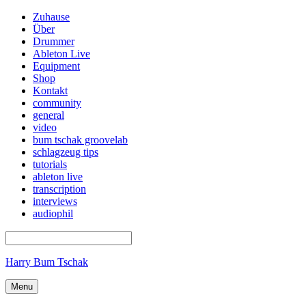
Zuhause
Über
Drummer
Ableton Live
Equipment
Shop
Kontakt
community
general
video
bum tschak groovelab
schlagzeug tips
tutorials
ableton live
transcription
interviews
audiophil
Harry Bum Tschak
Menu