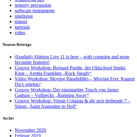
sensory percussion
software instrumente
spielzeug
trigger
tutorials
video
Neueste Beiträge
(English) Ableton Live 11 is here – with comping and more
favourite features!
Groove Workshop: Bernard Purdie, der Oldschool Studio
King – Aretha Franklins „Rock Steady“
Video Workshop: Moving Paradiddles – Moving Feet. Kannst
Du’s spielen?
Groove Workshop: Der einzigartige Touch von James
Gadson – Vulfpecks „Running Away“
Groove Workshop: Vinnie Colaiuta & die sich drehende 7 –
Stings „Saint Augustine in Hell“
Archiv
November 2020
Februar 2019