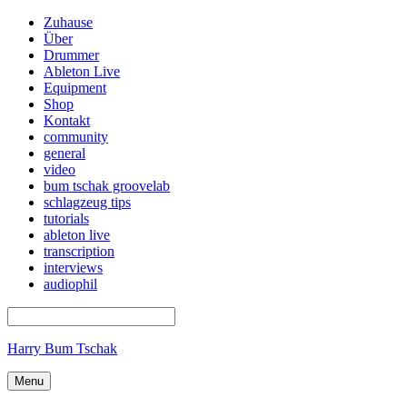
Zuhause
Über
Drummer
Ableton Live
Equipment
Shop
Kontakt
community
general
video
bum tschak groovelab
schlagzeug tips
tutorials
ableton live
transcription
interviews
audiophil
Harry Bum Tschak
Menu