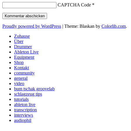
CAPTCHA Code
*
Proudly powered by WordPress
|
Theme: Blaskan by
Colorlib.com
.
Zuhause
Über
Drummer
Ableton Live
Equipment
Shop
Kontakt
community
general
video
bum tschak groovelab
schlagzeug tips
tutorials
ableton live
transcription
interviews
audiophil