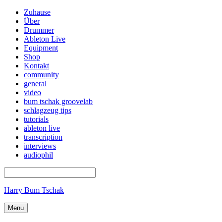
Zuhause
Über
Drummer
Ableton Live
Equipment
Shop
Kontakt
community
general
video
bum tschak groovelab
schlagzeug tips
tutorials
ableton live
transcription
interviews
audiophil
Harry Bum Tschak
Menu