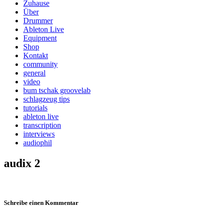
Zuhause
Über
Drummer
Ableton Live
Equipment
Shop
Kontakt
community
general
video
bum tschak groovelab
schlagzeug tips
tutorials
ableton live
transcription
interviews
audiophil
audix 2
Schreibe einen Kommentar