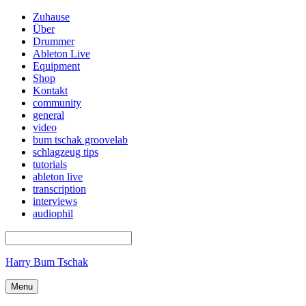
Zuhause
Über
Drummer
Ableton Live
Equipment
Shop
Kontakt
community
general
video
bum tschak groovelab
schlagzeug tips
tutorials
ableton live
transcription
interviews
audiophil
Harry Bum Tschak
Menu